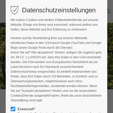
Datenschutzeinstellungen
Menu
Login
Wir nutzen Cookies und weitere Drittanbieterdienste auf unserer
Benutzername (E-Mailadresse)
Website. Einige von ihnen sind essenziell, während andere uns
helfen, diese Website und Ihre Erfahrung zu verbessern.
Hinweis auf die Verarbeitung Ihrer auf unserer Webseite
BAUMPFLEGER FINDEN
erhobenen Daten in den USA durch Google (YouTube und Google
Passwort
Maps sowie Google Fonts durch die Dienste):
Hier finden Sie den Fachbetrieb in Ihrer
Indem Sie auf "Alle akzeptieren" klicken, willigen Sie zugleich gem.
Nähe
Art. 49 I S. 1 a DSGVO ein, dass Ihre Daten in den USA verarbeitet
werden. Die USA werden vom Europäischen Gerichtshof als ein
Land mit einem nach EU-Standards unzureichendem
Datenschutzniveau eingeschätzt. Es besteht insbesondere das
Anmelden
Risiko, dass Ihre Daten durch US-Behörden, zu Kontroll- und zu
Überwachungszwecken, möglicherweise auch ohne
Register
|
Lost your password?
Rechtsbehelfsmöglichkeiten, verarbeitet werden können. Wenn
Sie auf "Auswahl akzeptieren" klicken und nur die essenziellen
Support
Cookies/Dienste ausgewählt haben, findet die zuvor beschriebene
Übermittlung nicht statt.
Detailansicht
Lorem ipsum dolor sit amet:
Essenziell*