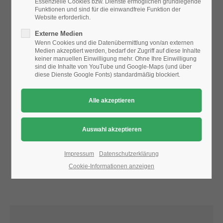
Essenzielle Cookies bzw. Dienste ermöglichen grundlegende
Funktionen und sind für die einwandfreie Funktion der
Website erforderlich.
24h
Aufgrund der Datenschutzeinstellungen wird die Karte
Externe Medien
/ 365days
nicht angezeigt.
Wenn Cookies und die Datenübermittlung von/an externen
Medien akzeptiert werden, bedarf der Zugriff auf diese Inhalte
Bitte ändern Sie die
Datenschutz-Einstellungen
, indem Sie
keiner manuellen Einwilligung mehr. Ohne Ihre Einwilligung
auch "externe Medien" zulassen.
sind die Inhalte von YouTube und Google-Maps (und über
diese Dienste Google Fonts) standardmäßig blockiert.
We offer support for our customers
Mon - Fri 8:00am - 5:00pm
(GMT +1)
Get in touch
Cybersteel Inc.
376-293 City Road, Suite 600
San Francisco, CA 94102
Impressum
Datenschutzerklärung
Cookie-Informationen anzeigen
Have any questions?
+44 1234 567 890
Drop us a line