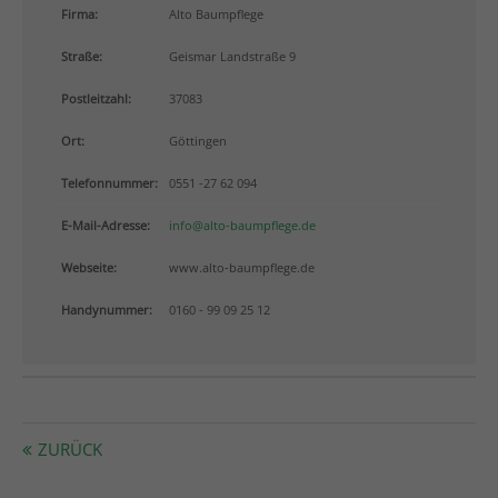
info@yourdomain.com
Firma:
Alto Baumpflege
Straße:
Geismar Landstraße 9
About us
Postleitzahl:
37083
Lorem ipsum dolor sit amet, consectetuer adipiscing
elit.
Ort:
Göttingen
Aenean commodo ligula eget dolor. Aenean massa.
Telefonnummer:
0551 -27 62 094
Cum sociis natoque penatibus et magnis dis
parturient montes, nascetur ridiculus mus. Donec
E-Mail-Adresse:
info@alto-baumpflege.de
quam felis, ultricies nec.
Webseite:
www.alto-baumpflege.de
Handynummer:
0160 - 99 09 25 12
ZURÜCK