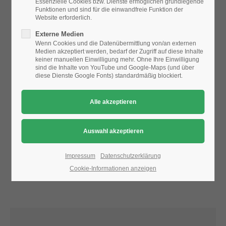
Essenzielle Cookies bzw. Dienste ermöglichen grundlegende
Funktionen und sind für die einwandfreie Funktion der
Website erforderlich.
24h
Aufgrund der Datenschutzeinstellungen wird die Karte
Externe Medien
/ 365days
nicht angezeigt.
Wenn Cookies und die Datenübermittlung von/an externen
Medien akzeptiert werden, bedarf der Zugriff auf diese Inhalte
Bitte ändern Sie die
Datenschutz-Einstellungen
, indem Sie
keiner manuellen Einwilligung mehr. Ohne Ihre Einwilligung
auch "externe Medien" zulassen.
sind die Inhalte von YouTube und Google-Maps (und über
diese Dienste Google Fonts) standardmäßig blockiert.
We offer support for our customers
Mon - Fri 8:00am - 5:00pm
(GMT +1)
Get in touch
Cybersteel Inc.
376-293 City Road, Suite 600
San Francisco, CA 94102
Impressum
Datenschutzerklärung
Cookie-Informationen anzeigen
Have any questions?
+44 1234 567 890
Drop us a line