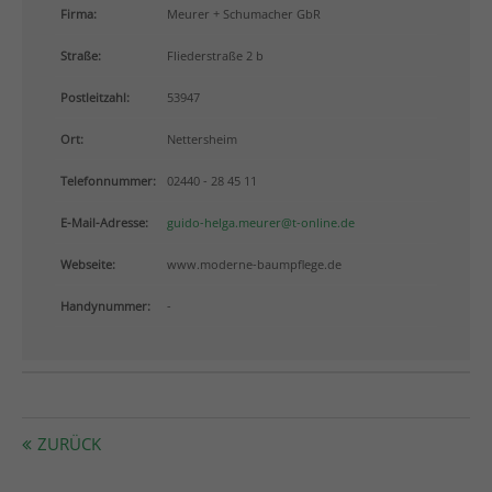
info@yourdomain.com
Firma:
Meurer + Schumacher GbR
Straße:
Fliederstraße 2 b
About us
Postleitzahl:
53947
Lorem ipsum dolor sit amet, consectetuer adipiscing
elit.
Ort:
Nettersheim
Aenean commodo ligula eget dolor. Aenean massa.
Telefonnummer:
02440 - 28 45 11
Cum sociis natoque penatibus et magnis dis
parturient montes, nascetur ridiculus mus. Donec
E-Mail-Adresse:
guido-helga.meurer@t-online.de
quam felis, ultricies nec.
Webseite:
www.moderne-baumpflege.de
Handynummer:
-
ZURÜCK