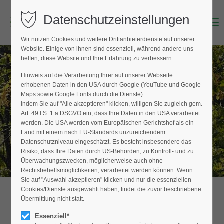
Datenschutzeinstellungen
Menu
Login
Wir nutzen Cookies und weitere Drittanbieterdienste auf unserer
Benutzername (E-Mailadresse)
Website. Einige von ihnen sind essenziell, während andere uns
helfen, diese Website und Ihre Erfahrung zu verbessern.
Hinweis auf die Verarbeitung Ihrer auf unserer Webseite
BAUMPFLEGER FINDEN
erhobenen Daten in den USA durch Google (YouTube und Google
Passwort
Maps sowie Google Fonts durch die Dienste):
Hier finden Sie den Fachbetrieb in Ihrer
Indem Sie auf "Alle akzeptieren" klicken, willigen Sie zugleich gem.
Nähe
Art. 49 I S. 1 a DSGVO ein, dass Ihre Daten in den USA verarbeitet
werden. Die USA werden vom Europäischen Gerichtshof als ein
Land mit einem nach EU-Standards unzureichendem
Datenschutzniveau eingeschätzt. Es besteht insbesondere das
Anmelden
Risiko, dass Ihre Daten durch US-Behörden, zu Kontroll- und zu
Überwachungszwecken, möglicherweise auch ohne
Register
|
Lost your password?
Rechtsbehelfsmöglichkeiten, verarbeitet werden können. Wenn
Sie auf "Auswahl akzeptieren" klicken und nur die essenziellen
Support
Cookies/Dienste ausgewählt haben, findet die zuvor beschriebene
Übermittlung nicht statt.
Detailansicht
Lorem ipsum dolor sit amet:
Essenziell*