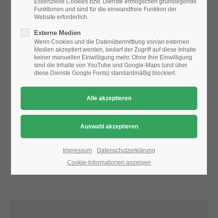
Essenzielle Cookies bzw. Dienste ermöglichen grundlegende
Funktionen und sind für die einwandfreie Funktion der
Website erforderlich.
24h
Aufgrund der Datenschutzeinstellungen wird die Karte
Externe Medien
/ 365days
nicht angezeigt.
Wenn Cookies und die Datenübermittlung von/an externen
Medien akzeptiert werden, bedarf der Zugriff auf diese Inhalte
Bitte ändern Sie die
Datenschutz-Einstellungen
, indem Sie
keiner manuellen Einwilligung mehr. Ohne Ihre Einwilligung
auch "externe Medien" zulassen.
sind die Inhalte von YouTube und Google-Maps (und über
diese Dienste Google Fonts) standardmäßig blockiert.
We offer support for our customers
Mon - Fri 8:00am - 5:00pm
(GMT +1)
Get in touch
Cybersteel Inc.
376-293 City Road, Suite 600
San Francisco, CA 94102
Impressum
Datenschutzerklärung
Cookie-Informationen anzeigen
Have any questions?
+44 1234 567 890
Drop us a line