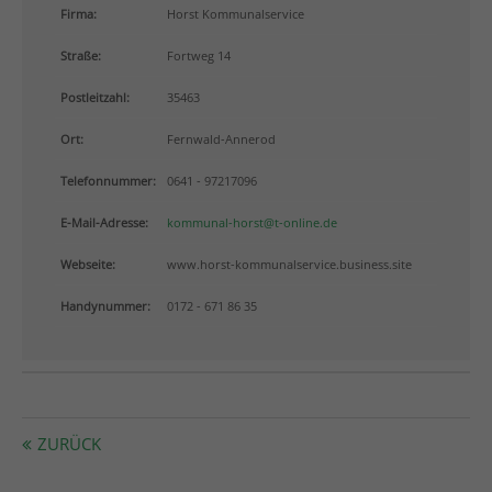
info@yourdomain.com
Firma:
Horst Kommunalservice
Straße:
Fortweg 14
About us
Postleitzahl:
35463
Lorem ipsum dolor sit amet, consectetuer adipiscing
elit.
Ort:
Fernwald-Annerod
Aenean commodo ligula eget dolor. Aenean massa.
Telefonnummer:
0641 - 97217096
Cum sociis natoque penatibus et magnis dis
parturient montes, nascetur ridiculus mus. Donec
E-Mail-Adresse:
kommunal-horst@t-online.de
quam felis, ultricies nec.
Webseite:
www.horst-kommunalservice.business.site
Handynummer:
0172 - 671 86 35
ZURÜCK