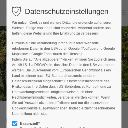
Datenschutzeinstellungen
Menu
Login
Wir nutzen Cookies und weitere Drittanbieterdienste auf unserer
Benutzername (E-Mailadresse)
Website. Einige von ihnen sind essenziell, während andere uns
helfen, diese Website und Ihre Erfahrung zu verbessern.
Hinweis auf die Verarbeitung Ihrer auf unserer Webseite
BAUMPFLEGER FINDEN
erhobenen Daten in den USA durch Google (YouTube und Google
Passwort
Maps sowie Google Fonts durch die Dienste):
Hier finden Sie den Fachbetrieb in Ihrer
Indem Sie auf "Alle akzeptieren" klicken, willigen Sie zugleich gem.
Nähe
Art. 49 I S. 1 a DSGVO ein, dass Ihre Daten in den USA verarbeitet
werden. Die USA werden vom Europäischen Gerichtshof als ein
Land mit einem nach EU-Standards unzureichendem
Datenschutzniveau eingeschätzt. Es besteht insbesondere das
Anmelden
Risiko, dass Ihre Daten durch US-Behörden, zu Kontroll- und zu
Überwachungszwecken, möglicherweise auch ohne
Register
|
Lost your password?
Rechtsbehelfsmöglichkeiten, verarbeitet werden können. Wenn
Sie auf "Auswahl akzeptieren" klicken und nur die essenziellen
Support
Cookies/Dienste ausgewählt haben, findet die zuvor beschriebene
Übermittlung nicht statt.
Detailansicht
Lorem ipsum dolor sit amet:
Essenziell*