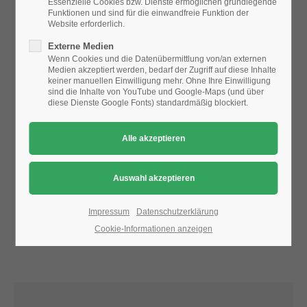
Essenzielle Cookies bzw. Dienste ermöglichen grundlegende
Funktionen und sind für die einwandfreie Funktion der
Website erforderlich.
24h
Aufgrund der Datenschutzeinstellungen wird die Karte
Externe Medien
/ 365days
nicht angezeigt.
Wenn Cookies und die Datenübermittlung von/an externen
Medien akzeptiert werden, bedarf der Zugriff auf diese Inhalte
Bitte ändern Sie die
Datenschutz-Einstellungen
, indem Sie
keiner manuellen Einwilligung mehr. Ohne Ihre Einwilligung
auch "externe Medien" zulassen.
sind die Inhalte von YouTube und Google-Maps (und über
diese Dienste Google Fonts) standardmäßig blockiert.
We offer support for our customers
Mon - Fri 8:00am - 5:00pm
(GMT +1)
Get in touch
Cybersteel Inc.
376-293 City Road, Suite 600
San Francisco, CA 94102
Impressum
Datenschutzerklärung
Cookie-Informationen anzeigen
Have any questions?
+44 1234 567 890
Drop us a line