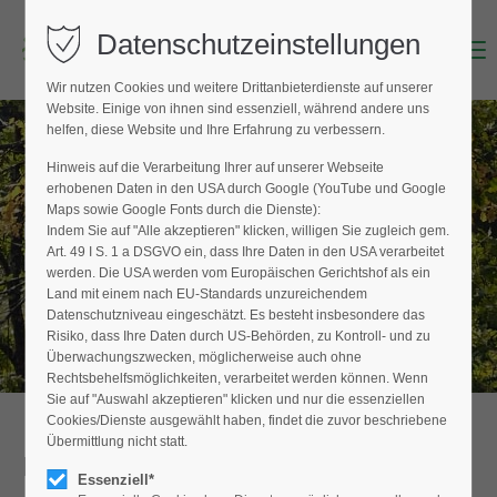
Datenschutzeinstellungen
Menu
Login
Wir nutzen Cookies und weitere Drittanbieterdienste auf unserer
Benutzername (E-Mailadresse)
Website. Einige von ihnen sind essenziell, während andere uns
helfen, diese Website und Ihre Erfahrung zu verbessern.
Hinweis auf die Verarbeitung Ihrer auf unserer Webseite
BAUMPFLEGER FINDEN
erhobenen Daten in den USA durch Google (YouTube und Google
Passwort
Maps sowie Google Fonts durch die Dienste):
Hier finden Sie den Fachbetrieb in Ihrer
Indem Sie auf "Alle akzeptieren" klicken, willigen Sie zugleich gem.
Nähe
Art. 49 I S. 1 a DSGVO ein, dass Ihre Daten in den USA verarbeitet
werden. Die USA werden vom Europäischen Gerichtshof als ein
Land mit einem nach EU-Standards unzureichendem
Datenschutzniveau eingeschätzt. Es besteht insbesondere das
Anmelden
Risiko, dass Ihre Daten durch US-Behörden, zu Kontroll- und zu
Überwachungszwecken, möglicherweise auch ohne
Register
|
Lost your password?
Rechtsbehelfsmöglichkeiten, verarbeitet werden können. Wenn
Sie auf "Auswahl akzeptieren" klicken und nur die essenziellen
Support
Cookies/Dienste ausgewählt haben, findet die zuvor beschriebene
Übermittlung nicht statt.
Detailansicht
Lorem ipsum dolor sit amet:
Essenziell*