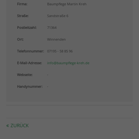
info@yourdomain.com
Firma:
Baumpflege Martin Kreh
Straße:
Sandstraße 6
About us
Postleitzahl:
71364
Lorem ipsum dolor sit amet, consectetuer adipiscing
elit.
Ort:
Winnenden
Aenean commodo ligula eget dolor. Aenean massa.
Telefonnummer:
07195 - 58 85 96
Cum sociis natoque penatibus et magnis dis
parturient montes, nascetur ridiculus mus. Donec
E-Mail-Adresse:
info@baumpflege-kreh.de
quam felis, ultricies nec.
Webseite:
-
Handynummer:
-
ZURÜCK