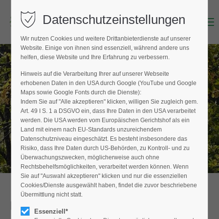
Datenschutzeinstellungen
Menu
Login
Wir nutzen Cookies und weitere Drittanbieterdienste auf unserer
Benutzername (E-Mailadresse)
Website. Einige von ihnen sind essenziell, während andere uns
helfen, diese Website und Ihre Erfahrung zu verbessern.
Hinweis auf die Verarbeitung Ihrer auf unserer Webseite
BAUMPFLEGER FINDEN
erhobenen Daten in den USA durch Google (YouTube und Google
Passwort
Maps sowie Google Fonts durch die Dienste):
Hier finden Sie den Fachbetrieb in Ihrer
Indem Sie auf "Alle akzeptieren" klicken, willigen Sie zugleich gem.
Nähe
Art. 49 I S. 1 a DSGVO ein, dass Ihre Daten in den USA verarbeitet
werden. Die USA werden vom Europäischen Gerichtshof als ein
Land mit einem nach EU-Standards unzureichendem
Datenschutzniveau eingeschätzt. Es besteht insbesondere das
Anmelden
Risiko, dass Ihre Daten durch US-Behörden, zu Kontroll- und zu
Überwachungszwecken, möglicherweise auch ohne
Register
|
Lost your password?
Rechtsbehelfsmöglichkeiten, verarbeitet werden können. Wenn
Sie auf "Auswahl akzeptieren" klicken und nur die essenziellen
Support
Cookies/Dienste ausgewählt haben, findet die zuvor beschriebene
Übermittlung nicht statt.
Detailansicht
Lorem ipsum dolor sit amet:
Essenziell*