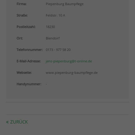
info@yourdomain.com
Firma:
Piepenburg Baumpflege
Straße:
Feldstr. 10 A
About us
Postleitzahl:
18230
Lorem ipsum dolor sit amet, consectetuer adipiscing
elit.
Ort:
Biendorf
Aenean commodo ligula eget dolor. Aenean massa.
Telefonnummer:
0173 - 977 58 20
Cum sociis natoque penatibus et magnis dis
parturient montes, nascetur ridiculus mus. Donec
E-Mail-Adresse:
jens-piepenburg@t-online.de
quam felis, ultricies nec.
Webseite:
www.piepenburg-baumpflege.de
Handynummer:
-
ZURÜCK