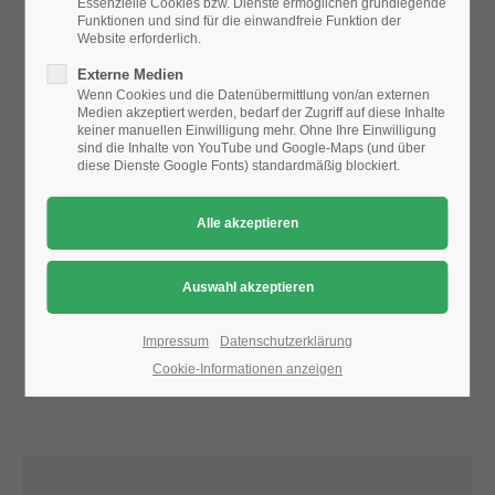
Essenzielle Cookies bzw. Dienste ermöglichen grundlegende
Funktionen und sind für die einwandfreie Funktion der
Website erforderlich.
24h
Aufgrund der Datenschutzeinstellungen wird die Karte
Externe Medien
/ 365days
nicht angezeigt.
Wenn Cookies und die Datenübermittlung von/an externen
Medien akzeptiert werden, bedarf der Zugriff auf diese Inhalte
Bitte ändern Sie die
Datenschutz-Einstellungen
, indem Sie
keiner manuellen Einwilligung mehr. Ohne Ihre Einwilligung
auch "externe Medien" zulassen.
sind die Inhalte von YouTube und Google-Maps (und über
diese Dienste Google Fonts) standardmäßig blockiert.
We offer support for our customers
Mon - Fri 8:00am - 5:00pm
(GMT +1)
Get in touch
Cybersteel Inc.
376-293 City Road, Suite 600
San Francisco, CA 94102
Impressum
Datenschutzerklärung
Cookie-Informationen anzeigen
Have any questions?
+44 1234 567 890
Drop us a line