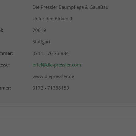
Die Pressler Baumpflege & GaLaBau
Unter den Birken 9
l:
70619
Stuttgart
ummer:
0711 - 76 73 834
esse:
brief@die-pressler.com
www.diepressler.de
mer:
0172 - 71388159