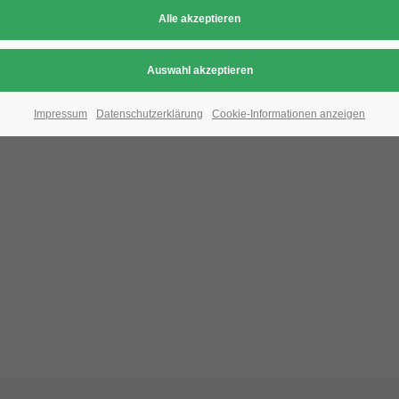
Aufgrund der Datenschutzeinstellungen wird di
Bitte ändern Sie die
Datenschutz-Einstellungen
, indem S
Impressum
Datenschutzerklärung
Cookie-Informationen anzeigen