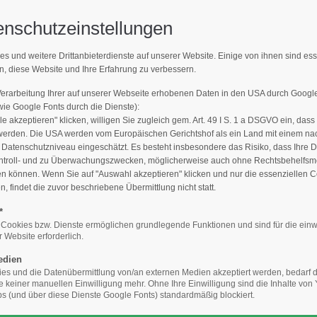
enschutzeinstellungen
Support
Get 
es und weitere Drittanbieterdienste auf unserer Website. Einige von ihnen sind es
MPFLEGER FINDEN
n, diese Website und Ihre Erfahrung zu verbessern.
E-Mailadresse)
Lorem ipsum dolor sit amet:
Cyberste
376-293
Verarbeitung Ihrer auf unserer Webseite erhobenen Daten in den USA durch Goog
den Sie den Fachbetrieb in Ihrer N
San Fra
e Google Fonts durch die Dienste):
le akzeptieren" klicken, willigen Sie zugleich gem. Art. 49 I S. 1 a DSGVO ein, dass
24h
werden. Die USA werden vom Europäischen Gerichtshof als ein Land mit einem n
/
Hav
atenschutzniveau eingeschätzt. Es besteht insbesondere das Risiko, dass Ihre 
ntroll- und zu Überwachungszwecken, möglicherweise auch ohne Rechtsbehelfsmö
+44
365days
en können. Wenn Sie auf "Auswahl akzeptieren" klicken und nur die essenziellen 
 findet die zuvor beschriebene Übermittlung nicht statt.
Drop
inf
*
Baumpfleger finden
Die Qualität macht´s: Geprüfter Baumpflege
 Cookies bzw. Dienste ermöglichen grundlegende Funktionen und sind für die einw
 Website erforderlich.
We offer support for our
your password?
customers
edien
Mon - Fri 8:00am - 5:00pm
s und die Datenübermittlung von/an externen Medien akzeptiert werden, bedarf de
ansicht
(GMT +1)
te keiner manuellen Einwilligung mehr. Ohne Ihre Einwilligung sind die Inhalte vo
 (und über diese Dienste Google Fonts) standardmäßig blockiert.