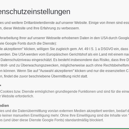
enschutzeinstellungen
Support
Get 
es und weitere Drittanbieterdienste auf unserer Website. Einige von ihnen sind es
MPFLEGER FINDEN
n, diese Website und Ihre Erfahrung zu verbessern.
E-Mailadresse)
Lorem ipsum dolor sit amet:
Cyberste
376-293
Verarbeitung Ihrer auf unserer Webseite erhobenen Daten in den USA durch Goog
den Sie den Fachbetrieb in Ihrer N
San Fra
e Google Fonts durch die Dienste):
le akzeptieren" klicken, willigen Sie zugleich gem. Art. 49 I S. 1 a DSGVO ein, dass
24h
werden. Die USA werden vom Europäischen Gerichtshof als ein Land mit einem n
/
Hav
atenschutzniveau eingeschätzt. Es besteht insbesondere das Risiko, dass Ihre 
ntroll- und zu Überwachungszwecken, möglicherweise auch ohne Rechtsbehelfsmö
+44
365days
en können. Wenn Sie auf "Auswahl akzeptieren" klicken und nur die essenziellen 
 findet die zuvor beschriebene Übermittlung nicht statt.
Drop
inf
*
Baumpfleger finden
Die Qualität macht´s: Geprüfter Baumpflege
 Cookies bzw. Dienste ermöglichen grundlegende Funktionen und sind für die einw
 Website erforderlich.
We offer support for our
your password?
customers
edien
Mon - Fri 8:00am - 5:00pm
s und die Datenübermittlung von/an externen Medien akzeptiert werden, bedarf de
ansicht
(GMT +1)
te keiner manuellen Einwilligung mehr. Ohne Ihre Einwilligung sind die Inhalte vo
 (und über diese Dienste Google Fonts) standardmäßig blockiert.