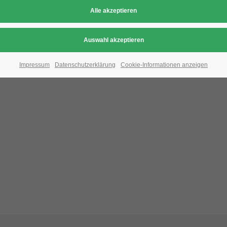
Aufgrund der Datenschutzeinstellungen wird di
Bitte ändern Sie die
Datenschutz-Einstellungen
, indem S
Impressum
Datenschutzerklärung
Cookie-Informationen anzeigen