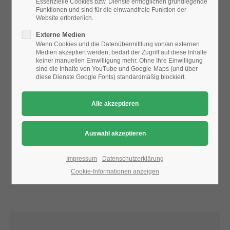
Essenzielle Cookies bzw. Dienste ermöglichen grundlegende
Funktionen und sind für die einwandfreie Funktion der
Website erforderlich.
24h
Aufgrund der Datenschutzeinstellungen wird die Karte
Externe Medien
/ 365days
nicht angezeigt.
Wenn Cookies und die Datenübermittlung von/an externen
Medien akzeptiert werden, bedarf der Zugriff auf diese Inhalte
Bitte ändern Sie die
Datenschutz-Einstellungen
, indem Sie
keiner manuellen Einwilligung mehr. Ohne Ihre Einwilligung
auch "externe Medien" zulassen.
sind die Inhalte von YouTube und Google-Maps (und über
diese Dienste Google Fonts) standardmäßig blockiert.
We offer support for our customers
Mon - Fri 8:00am - 5:00pm
(GMT +1)
Get in touch
Cybersteel Inc.
376-293 City Road, Suite 600
San Francisco, CA 94102
Impressum
Datenschutzerklärung
Cookie-Informationen anzeigen
Have any questions?
+44 1234 567 890
Drop us a line