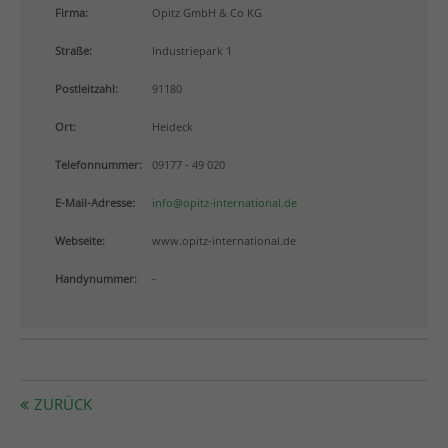
info@yourdomain.com
Firma:
Opitz GmbH & Co KG
Straße:
Industriepark 1
About us
Postleitzahl:
91180
Lorem ipsum dolor sit amet, consectetuer adipiscing
elit.
Ort:
Heideck
Aenean commodo ligula eget dolor. Aenean massa.
Telefonnummer:
09177 - 49 020
Cum sociis natoque penatibus et magnis dis
parturient montes, nascetur ridiculus mus. Donec
E-Mail-Adresse:
info@opitz-international.de
quam felis, ultricies nec.
Webseite:
www.opitz-international.de
Handynummer:
-
ZURÜCK