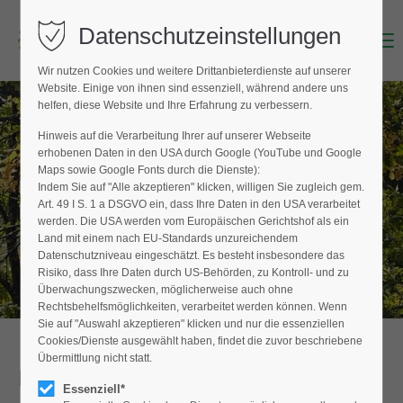
Datenschutzeinstellungen
Menu
Login
Wir nutzen Cookies und weitere Drittanbieterdienste auf unserer
Benutzername (E-Mailadresse)
Website. Einige von ihnen sind essenziell, während andere uns
helfen, diese Website und Ihre Erfahrung zu verbessern.
Hinweis auf die Verarbeitung Ihrer auf unserer Webseite
BAUMPFLEGER FINDEN
erhobenen Daten in den USA durch Google (YouTube und Google
Passwort
Maps sowie Google Fonts durch die Dienste):
Hier finden Sie den Fachbetrieb in Ihrer
Indem Sie auf "Alle akzeptieren" klicken, willigen Sie zugleich gem.
Nähe
Art. 49 I S. 1 a DSGVO ein, dass Ihre Daten in den USA verarbeitet
werden. Die USA werden vom Europäischen Gerichtshof als ein
Land mit einem nach EU-Standards unzureichendem
Datenschutzniveau eingeschätzt. Es besteht insbesondere das
Anmelden
Risiko, dass Ihre Daten durch US-Behörden, zu Kontroll- und zu
Überwachungszwecken, möglicherweise auch ohne
Register
|
Lost your password?
Rechtsbehelfsmöglichkeiten, verarbeitet werden können. Wenn
Sie auf "Auswahl akzeptieren" klicken und nur die essenziellen
Support
Cookies/Dienste ausgewählt haben, findet die zuvor beschriebene
Übermittlung nicht statt.
Detailansicht
Lorem ipsum dolor sit amet:
Essenziell*