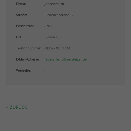
info@yourdomain.com
Firma:
Johannes Ott
Straße:
Riedener Straße 12
About us
Postleitzahl:
87669
Lorem ipsum dolor sit amet, consectetuer adipiscing
elit.
Ort:
Rieden a. F.
Aenean commodo ligula eget dolor. Aenean massa.
Telefonnummer:
08362 - 92 61 214
Cum sociis natoque penatibus et magnis dis
parturient montes, nascetur ridiculus mus. Donec
E-Mail-Adresse:
fachverband@seilsteiger.de
quam felis, ultricies nec.
Webseite:
-
ZURÜCK