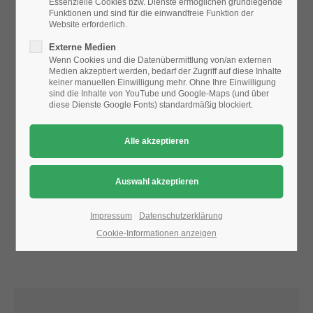
Essenzielle Cookies bzw. Dienste ermöglichen grundlegende
Funktionen und sind für die einwandfreie Funktion der
Website erforderlich.
24h
Aufgrund der Datenschutzeinstellungen wird die Karte
Externe Medien
/ 365days
nicht angezeigt.
Wenn Cookies und die Datenübermittlung von/an externen
Medien akzeptiert werden, bedarf der Zugriff auf diese Inhalte
Bitte ändern Sie die
Datenschutz-Einstellungen
, indem Sie
keiner manuellen Einwilligung mehr. Ohne Ihre Einwilligung
auch "externe Medien" zulassen.
sind die Inhalte von YouTube und Google-Maps (und über
diese Dienste Google Fonts) standardmäßig blockiert.
We offer support for our customers
Mon - Fri 8:00am - 5:00pm
(GMT +1)
Get in touch
Cybersteel Inc.
376-293 City Road, Suite 600
San Francisco, CA 94102
Impressum
Datenschutzerklärung
Cookie-Informationen anzeigen
Have any questions?
+44 1234 567 890
Drop us a line