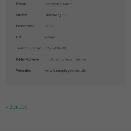
info@yourdomain.com
Firma:
Baumpflege Maier
Straße:
Lindenweg 7-2
About us
Postleitzahl:
73117
Lorem ipsum dolor sit amet, consectetuer adipiscing
elit.
Ort:
Wangen
Aenean commodo ligula eget dolor. Aenean massa.
Telefonnummer:
0152-24367792
Cum sociis natoque penatibus et magnis dis
parturient montes, nascetur ridiculus mus. Donec
E-Mail-Adresse:
info@baumpflege-maier.de
quam felis, ultricies nec.
Webseite:
www.baumpflege-maier.de
ZURÜCK