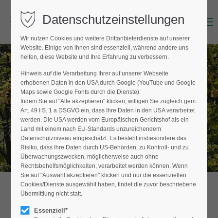
Datenschutzeinstellungen
Menu
Login
Wir nutzen Cookies und weitere Drittanbieterdienste auf unserer
Benutzername (E-Mailadresse)
Website. Einige von ihnen sind essenziell, während andere uns
helfen, diese Website und Ihre Erfahrung zu verbessern.
Hinweis auf die Verarbeitung Ihrer auf unserer Webseite
BAUMPFLEGER FINDEN
erhobenen Daten in den USA durch Google (YouTube und Google
Passwort
Maps sowie Google Fonts durch die Dienste):
Hier finden Sie den Fachbetrieb in Ihrer
Indem Sie auf "Alle akzeptieren" klicken, willigen Sie zugleich gem.
Nähe
Art. 49 I S. 1 a DSGVO ein, dass Ihre Daten in den USA verarbeitet
werden. Die USA werden vom Europäischen Gerichtshof als ein
Land mit einem nach EU-Standards unzureichendem
Datenschutzniveau eingeschätzt. Es besteht insbesondere das
Anmelden
Risiko, dass Ihre Daten durch US-Behörden, zu Kontroll- und zu
Überwachungszwecken, möglicherweise auch ohne
Register
|
Lost your password?
Rechtsbehelfsmöglichkeiten, verarbeitet werden können. Wenn
Sie auf "Auswahl akzeptieren" klicken und nur die essenziellen
Support
Cookies/Dienste ausgewählt haben, findet die zuvor beschriebene
Übermittlung nicht statt.
Detailansicht
Lorem ipsum dolor sit amet:
Essenziell*