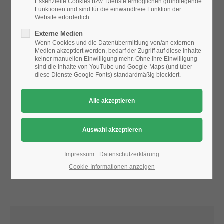
Essenzielle Cookies bzw. Dienste ermöglichen grundlegende
Funktionen und sind für die einwandfreie Funktion der
Website erforderlich.
24h
Aufgrund der Datenschutzeinstellungen wird die Karte
Externe Medien
/ 365days
nicht angezeigt.
Wenn Cookies und die Datenübermittlung von/an externen
Medien akzeptiert werden, bedarf der Zugriff auf diese Inhalte
Bitte ändern Sie die
Datenschutz-Einstellungen
, indem Sie
keiner manuellen Einwilligung mehr. Ohne Ihre Einwilligung
auch "externe Medien" zulassen.
sind die Inhalte von YouTube und Google-Maps (und über
diese Dienste Google Fonts) standardmäßig blockiert.
We offer support for our customers
Mon - Fri 8:00am - 5:00pm
(GMT +1)
Get in touch
Cybersteel Inc.
376-293 City Road, Suite 600
San Francisco, CA 94102
Impressum
Datenschutzerklärung
Cookie-Informationen anzeigen
Have any questions?
+44 1234 567 890
Drop us a line