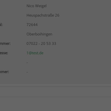
Nico Weigel
Heuspachstraße 26
l:
72644
Oberboihingen
ummer:
07022 - 20 53 33
esse:
1@test.de
-
mer:
-