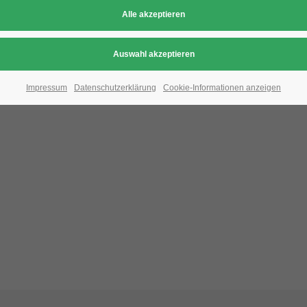
Aufgrund der Datenschutzeinstellungen wird di
Bitte ändern Sie die
Datenschutz-Einstellungen
, indem S
Impressum
Datenschutzerklärung
Cookie-Informationen anzeigen