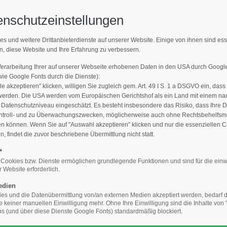
enschutzeinstellungen
Support
Get 
es und weitere Drittanbieterdienste auf unserer Website. Einige von ihnen sind es
MPFLEGER FINDEN
n, diese Website und Ihre Erfahrung zu verbessern.
E-Mailadresse)
Lorem ipsum dolor sit amet:
Cyberste
376-293
Verarbeitung Ihrer auf unserer Webseite erhobenen Daten in den USA durch Goog
den Sie den Fachbetrieb in Ihrer N
San Fra
e Google Fonts durch die Dienste):
le akzeptieren" klicken, willigen Sie zugleich gem. Art. 49 I S. 1 a DSGVO ein, dass
24h
werden. Die USA werden vom Europäischen Gerichtshof als ein Land mit einem n
/
Hav
atenschutzniveau eingeschätzt. Es besteht insbesondere das Risiko, dass Ihre 
ntroll- und zu Überwachungszwecken, möglicherweise auch ohne Rechtsbehelfsmö
+44
365days
en können. Wenn Sie auf "Auswahl akzeptieren" klicken und nur die essenziellen 
 findet die zuvor beschriebene Übermittlung nicht statt.
Drop
inf
*
Baumpfleger finden
Die Qualität macht´s: Geprüfter Baumpflege
 Cookies bzw. Dienste ermöglichen grundlegende Funktionen und sind für die einw
 Website erforderlich.
We offer support for our
your password?
customers
edien
Mon - Fri 8:00am - 5:00pm
s und die Datenübermittlung von/an externen Medien akzeptiert werden, bedarf de
ansicht
(GMT +1)
te keiner manuellen Einwilligung mehr. Ohne Ihre Einwilligung sind die Inhalte vo
 (und über diese Dienste Google Fonts) standardmäßig blockiert.