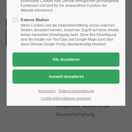
Essenzielle Cookies bzw. Dienste ermöglichen grundlegende
Funktionen und sind für die einwandfreie Funktion der
16. Jul 2026
Website erforderlich.
24h
Externe Medien
/ 365days
Baumpfleger erkunden
Wenn Cookies und die Datenübermittlung von/an externen
Aachener Baumstandorte
Medien akzeptiert werden, bedarf der Zugriff auf diese Inhalte
keiner manuellen Einwilligung mehr. Ohne Ihre Einwilligung
sind die Inhalte von YouTube und Google-Maps (und über
Auf einer Exkursion des FvB
diese Dienste Google Fonts) standardmäßig blockiert.
We offer support for our customers
präsentierten die Aachener
Mon - Fri 8:00am - 5:00pm
(GMT +1)
Stadtbetriebe vom 9. bis 12. Juli
Get in touch
2026 eine beeindruckende
Bandbreite baumpflegerisch
Cybersteel Inc.
interessanter Objekte - von
376-293 City Road, Suite 600
historischen Gartenanlagen aus
San Francisco, CA 94102
Impressum
Datenschutzerklärung
der Zeit Napoleons bis hin zu
Cookie-Informationen anzeigen
modernster Technik in der
Have any questions?
Baumunterhaltung.
+44 1234 567 890
Drop us a line