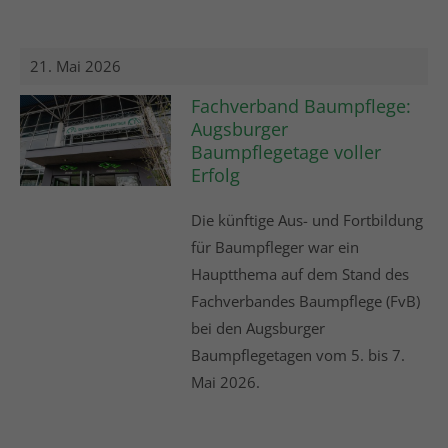
info@yourdomain.com
About us
21. Mai 2026
Lorem ipsum dolor sit amet, consectetuer adipiscing
Fachverband Baumpflege:
elit.
Augsburger
Baumpflegetage voller
Aenean commodo ligula eget dolor. Aenean massa.
Erfolg
Cum sociis natoque penatibus et magnis dis
parturient montes, nascetur ridiculus mus. Donec
Die künftige Aus- und Fortbildung
quam felis, ultricies nec.
für Baumpfleger war ein
Hauptthema auf dem Stand des
Fachverbandes Baumpflege (FvB)
bei den Augsburger
Baumpflegetagen vom 5. bis 7.
Mai 2026.