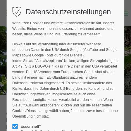
Datenschutzeinstellungen
Menu
Login
Wir nutzen Cookies und weitere Drittanbieterdienste auf unserer
Benutzername (E-Mailadresse)
Website. Einige von ihnen sind essenziell, während andere uns
helfen, diese Website und Ihre Erfahrung zu verbessern.
Hinweis auf die Verarbeitung Ihrer auf unserer Webseite
AKTUELLE MELDUNGEN
erhobenen Daten in den USA durch Google (YouTube und Google
Passwort
Maps sowie Google Fonts durch die Dienste):
vom Fachverband Baumpflege e.V.
Indem Sie auf "Alle akzeptieren" klicken, willigen Sie zugleich gem.
Art. 49 I S. 1 a DSGVO ein, dass Ihre Daten in den USA verarbeitet
werden. Die USA werden vom Europäischen Gerichtshof als ein
Land mit einem nach EU-Standards unzureichendem
Datenschutzniveau eingeschätzt. Es besteht insbesondere das
Anmelden
Risiko, dass Ihre Daten durch US-Behörden, zu Kontroll- und zu
Überwachungszwecken, möglicherweise auch ohne
Register
|
Lost your password?
Rechtsbehelfsmöglichkeiten, verarbeitet werden können. Wenn
Sie auf "Auswahl akzeptieren" klicken und nur die essenziellen
Support
Cookies/Dienste ausgewählt haben, findet die zuvor beschriebene
Aktuelle Mitteilungen über die Aktivitäten des
Übermittlung nicht statt.
Fachverbandes versendet dieser über den
Lorem ipsum dolor sit amet:
Pressedienst des
Zentralverbandes Gartenbau e.V.
Essenziell*